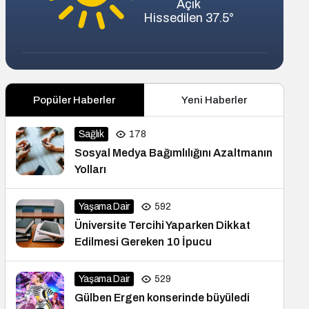
Açık
Hissedilen 37.5°
Popüler Haberler
Yeni Haberler
Sağlık
178
Sosyal Medya Bağımlılığını Azaltmanın
Yolları
Yaşama Dair
592
Üniversite Tercihi Yaparken Dikkat
Edilmesi Gereken 10 İpucu
Yaşama Dair
529
Gülben Ergen konserinde büyüledi