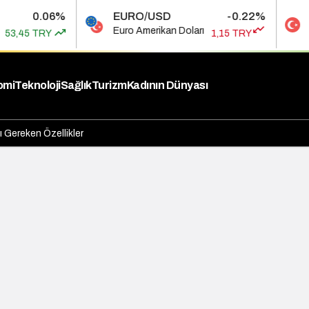
0.06%
EURO/USD
-0.22%
BI
Euro Amerikan Doları
Bi
,45 TRY
1,15 TRY
omi
Teknoloji
Sağlık
Turizm
Kadının Dünyası
 Gereken Özellikler