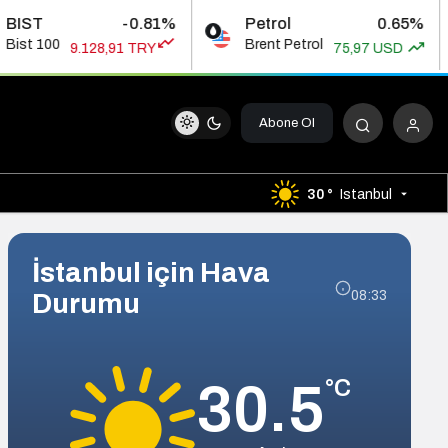
ST
-0.81%
Petrol
0.65%
st 100
Brent Petrol
9.128,91 TRY
75,97 USD
Abone Ol
30 °
Istanbul
İstanbul için Hava
Durumu
08:33
30.5
°C