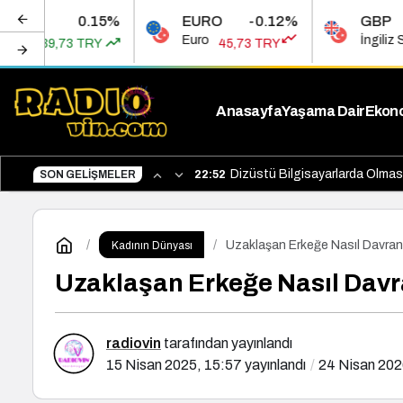
0.15%
EURO
-0.12%
GBP
Euro
İngiliz Sterlini
 TRY
45,73 TRY
53,45
Anasayfa
Yaşama Dair
Ekon
Dizüstü Bilgisayarlarda Olması
SON GELIŞMELER
22:52
Uzaklaşan Erkeğe Nasıl Davran
Kadının Dünyası
Uzaklaşan Erkeğe Nasıl Dav
radiovin
tarafından yayınlandı
15 Nisan 2025, 15:57
yayınlandı
24 Nisan 202