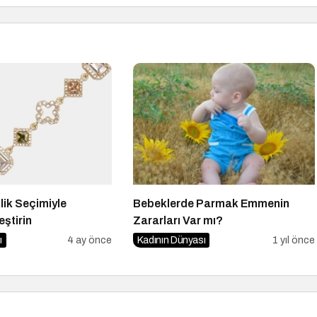
klik Seçimiyle
Bebeklerde Parmak Emmenin
eştirin
Zararları Var mı?
ı
4 ay önce
Kadının Dünyası
1 yıl önce