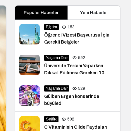
Popüler Haberler
Yeni Haberler
Eğitim
153
Öğrenci Vizesi Başvurusu İçin
Gerekli Belgeler
Yaşama Dair
592
Üniversite Tercihi Yaparken
Dikkat Edilmesi Gereken 10
İpucu
Yaşama Dair
529
Gülben Ergen konserinde
büyüledi
Sağlık
502
C Vitamininin Cilde Faydaları