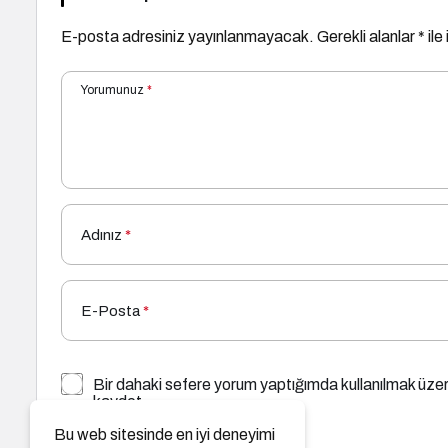
E-posta adresiniz yayınlanmayacak.
Gerekli alanlar
*
ile
Yorumunuz
*
Adınız
*
E-Posta
*
Bir dahaki sefere yorum yaptığımda kullanılmak üzer
kaydet.
Bu web sitesinde en iyi deneyimi
YORUM GÖNDER
GIRIŞ YAP