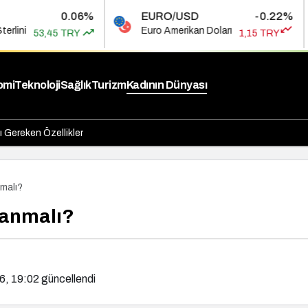
0.06%
EURO/USD
-0.22%
BIST
Euro Amerikan Doları
Bist 1
 TRY
1,15 TRY
omi
Teknoloji
Sağlık
Turizm
Kadının Dünyası
 Gereken Özellikler
malı?
ranmalı?
6, 19:02
güncellendi