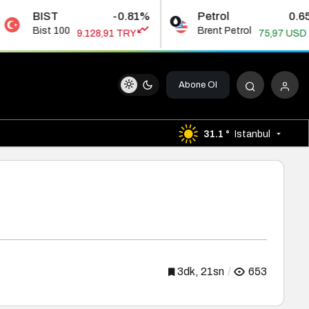
-0.81%
Petrol
0.65%
00
Brent Petrol
9.128,91 TRY
75,97 USD
Abone Ol
31.1 °
Istanbul
3dk, 21sn
653