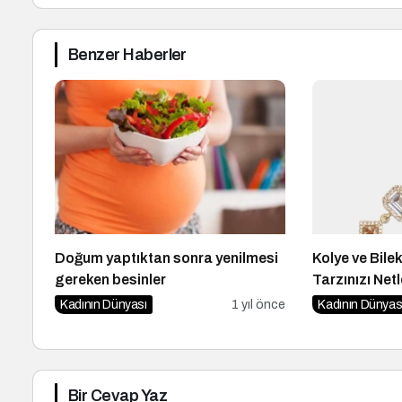
Benzer Haberler
Doğum yaptıktan sonra yenilmesi
Kolye ve Bile
gereken besinler
Tarzınızı Netl
Kadının Dünyası
1 yıl önce
Kadının Dünyas
Bir Cevap Yaz