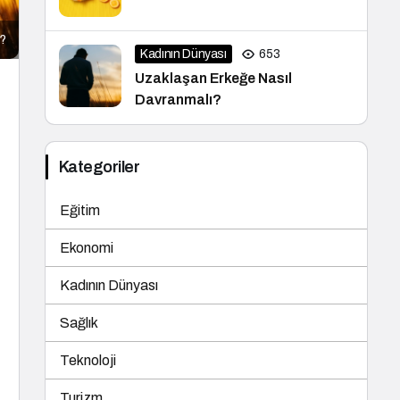
ı?
Kadının Dünyası
653
Uzaklaşan Erkeğe Nasıl
Davranmalı?
Kategoriler
Eğitim
Ekonomi
Kadının Dünyası
Sağlık
Teknoloji
Turizm