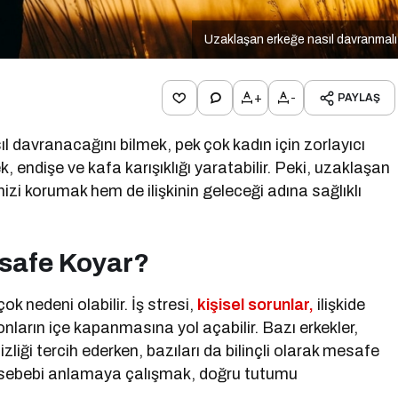
Uzaklaşan erkeğe nasıl davranmal
+
-
PAYLAŞ
ıl davranacağını bilmek, pek çok kadın için zorlayıcı
ek, endişe ve kafa karışıklığı yaratabilir. Peki, uzaklaşan
zi korumak hem de ilişkinin geleceği adına sağlıklı
safe Koyar?
k nedeni olabilir. İş stresi,
kişisel sorunlar,
ilişkide
arın içe kapanmasına yol açabilir. Bazı erkekler,
zliği tercih ederken, bazıları da bilinçli olarak mesafe
an sebebi anlamaya çalışmak, doğru tutumu