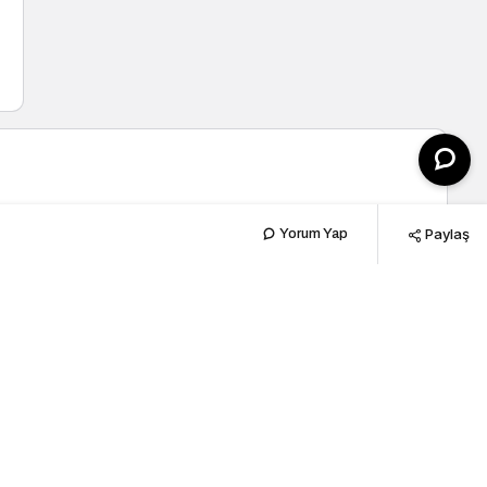
Paylaş
Yorum Yap
1dk, 59sn
265
Popüler Haberler
Yeni Haberler
Eğitim
153