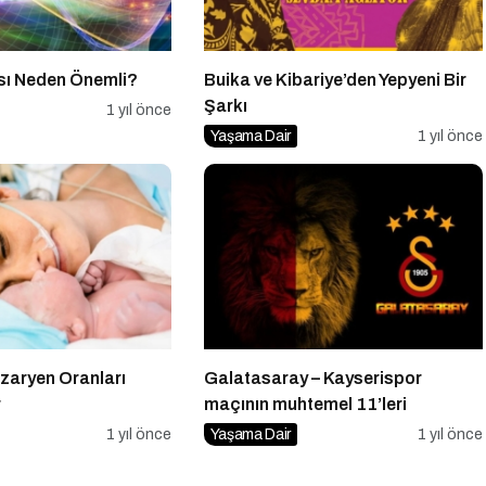
sı Neden Önemli?
Buika ve Kibariye’den Yepyeni Bir
Şarkı
1 yıl önce
Yaşama Dair
1 yıl önce
ezaryen Oranları
Galatasaray – Kayserispor
r
maçının muhtemel 11’leri
1 yıl önce
Yaşama Dair
1 yıl önce