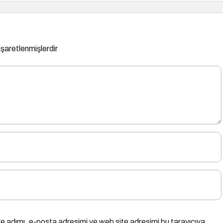
 işaretlenmişlerdir
e adımı, e-posta adresimi ve web site adresimi bu tarayıcıya