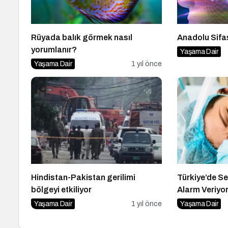
Rüyada balık görmek nasıl
Anadolu Sifa
yorumlanır?
Yaşama Dair
Yaşama Dair
1 yıl önce
Hindistan-Pakistan gerilimi
Türkiye’de S
bölgeyi etkiliyor
Alarm Veriyo
Yaşama Dair
1 yıl önce
Yaşama Dair