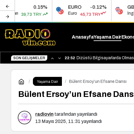
0.15%
EURO
-0.12%
GBP
Euro
İngiliz Sterlini
3 TRY
45,73 TRY
53,4
Anasayfa
Yaşama Dair
Ekon
Dizüstü Bilgisayarlarda Olması
SON GELIŞMELER
22:52
Bülent Ersoy’un Efsane Dansı
Yaşama Dair
Bülent Ersoy’un Efsane Dans
radiovin
tarafından yayınlandı
13 Mayıs 2025, 11:31
yayınlandı