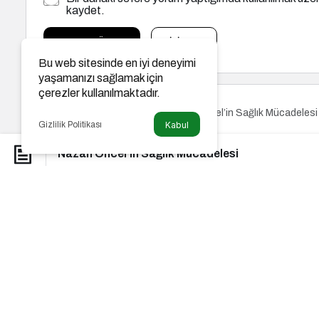
kaydet.
YORUM GÖNDER
GIRIŞ YAP
Bu web sitesinde en iyi deneyimi
yaşamanızı sağlamak için
çerezler kullanılmaktadır.
Nazan Öncel’in Sağlık Mücadelesi
Yaşama Dair
Gizlilik Politikası
Kabul
Nazan Öncel’in Sağlık Mücad
Nazan Öncel’in Sağlık Mücadelesi
radiovin
tarafından yayınlandı
13 Mayıs 2025, 11:23
yayınlandı