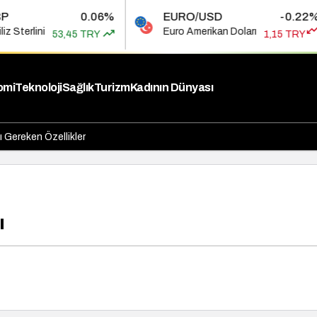
0.06%
EURO/USD
-0.22%
BIS
Euro Amerikan Doları
Bist 
5 TRY
1,15 TRY
omi
Teknoloji
Sağlık
Turizm
Kadının Dünyası
 Gereken Özellikler
ı