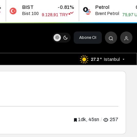
T
-0.81%
Petrol
0.65%
100
Brent Petrol
9.128,91 TRY
75,97 USD
Abone Ol
27.2 °
Istanbul
1dk, 45sn
257