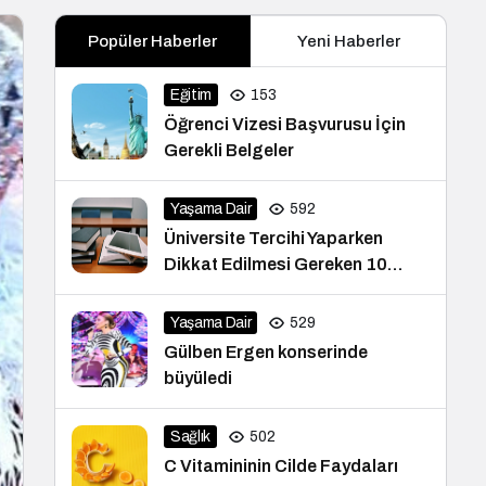
Popüler Haberler
Yeni Haberler
Eğitim
153
Öğrenci Vizesi Başvurusu İçin
Gerekli Belgeler
Yaşama Dair
592
Üniversite Tercihi Yaparken
Dikkat Edilmesi Gereken 10
İpucu
Yaşama Dair
529
Gülben Ergen konserinde
büyüledi
Sağlık
502
C Vitamininin Cilde Faydaları