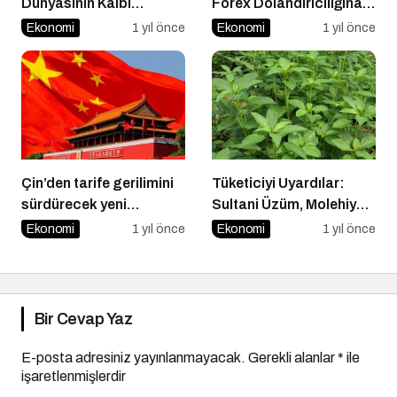
Dünyasının Kalbi
Forex Dolandırıcılığına
Olmaya Hazırlanıyor
Karşı Bilinmesi
Ekonomi
1 yıl önce
Ekonomi
1 yıl önce
Gerekenler
Çin’den tarife gerilimini
Tüketiciyi Uyardılar:
sürdürecek yeni
Sultani Üzüm, Molehiya
açıklama
ve Marulda Pestisit
Ekonomi
1 yıl önce
Ekonomi
1 yıl önce
Artığı Tespit Edildi
Bir Cevap Yaz
E-posta adresiniz yayınlanmayacak.
Gerekli alanlar
*
ile
işaretlenmişlerdir