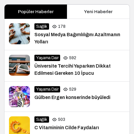
Popüler Haberler
Yeni Haberler
Sağlık
178
Sosyal Medya Bağımlılığını Azaltmanın
Yolları
Yaşama Dair
592
Üniversite Tercihi Yaparken Dikkat
Edilmesi Gereken 10 İpucu
Yaşama Dair
529
Gülben Ergen konserinde büyüledi
Sağlık
503
C Vitamininin Cilde Faydaları