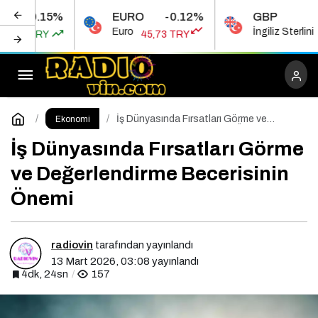
5%
EURO
-0.12%
GBP
0.
Bankalar Hangi Kredi Kartlarında Daha Fazla
Euro
İngiliz Sterlini
45,73 TRY
53,45 TR
Bonus Veriyor?
Paylaş
Yorum Yap
İş Dünyasında Fırsatları Görme ve
Ekonomi
Değerlendirme Becerisinin Önemi
İş Dünyasında Fırsatları Görme
ve Değerlendirme Becerisinin
Önemi
radiovin
tarafından yayınlandı
13 Mart 2026, 03:08
yayınlandı
4dk, 24sn
157