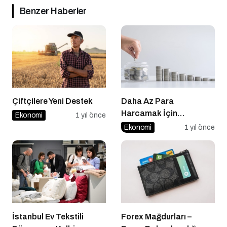
Benzer Haberler
Çiftçilere Yeni Destek
Daha Az Para
Harcamak İçin
Ekonomi
1 yıl önce
Uygulayabileceğin 5
Ekonomi
1 yıl önce
Alışkanlık
İstanbul Ev Tekstili
Forex Mağdurları –