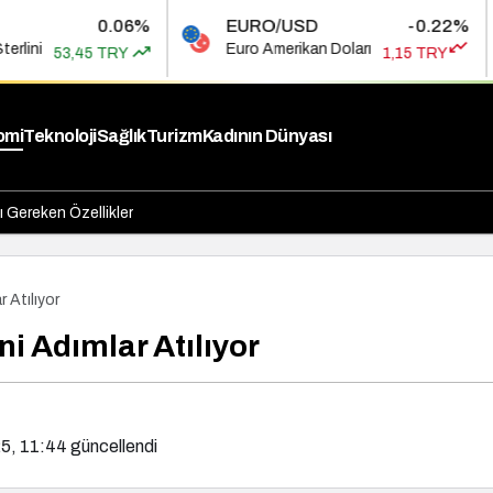
.06%
EURO/USD
-0.22%
BIST
Euro Amerikan Doları
Bist 100
RY
1,15 TRY
omi
Teknoloji
Sağlık
Turizm
Kadının Dünyası
 Gereken Özellikler
 Atılıyor
i Adımlar Atılıyor
5, 11:44
güncellendi