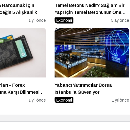
a Harcamak İçin
Temel Betonu Nedir? Sağlam Bir
eğin 5 Alışkanlık
Yapı İçin Temel Betonunun Önemi
Nedir?
1 yıl önce
Ekonomi
5 ay önce
ları – Forex
Yabancı Yatırımcılar Borsa
ğına Karşı Bilinmesi
İstanbul’a Güveniyor
1 yıl önce
Ekonomi
1 yıl önce