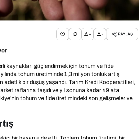
+
-
PAYLAŞ
yor
yerli kaynakları güçlendirmek için tohum ve fide
yılında tohum üretiminde 1,3 milyon tonluk artış
 adetlik bir düşüş yaşandı. Tarım Kredi Kooperatifleri,
arket raflarına taşıdı ve yıl sonuna kadar 49 ata
kiye’nin tohum ve fide üretimindeki son gelişmeler ve
tış
kici bir başarı elde etti. Toplam tohum üretimi, bir