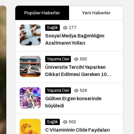
Popüler Haberler
Yeni Haberler
Sağlık
177
Sosyal Medya Bağımlılığını
Azaltmanın Yolları
Yaşama Dair
592
Üniversite Tercihi Yaparken
Dikkat Edilmesi Gereken 10
İpucu
Yaşama Dair
529
Gülben Ergen konserinde
büyüledi
Sağlık
502
C Vitamininin Cilde Faydaları