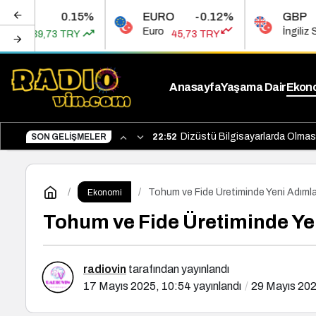
.15%
EURO
-0.12%
GBP
0
Euro
İngiliz Sterlini
RY
45,73 TRY
53,45 T
Anasayfa
Yaşama Dair
Ekon
Dizüstü Bilgisayarlarda Olması
SON GELIŞMELER
22:52
Tohum ve Fide Üretiminde Yeni Adımlar
Ekonomi
Tohum ve Fide Üretiminde Yen
radiovin
tarafından yayınlandı
17 Mayıs 2025, 10:54
yayınlandı
29 Mayıs 202