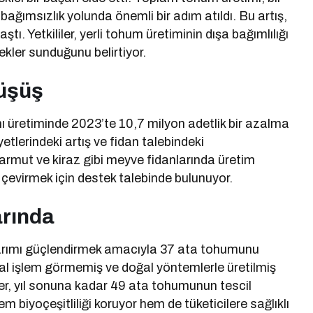
bağımsızlık yolunda önemli bir adım atıldı. Bu artış,
ı. Yetkililer, yerli tohum üretiminin dışa bağımlılığı
nekler sunduğunu belirtiyor.
Düşüş
 üretiminde 2023’te 10,7 milyon adetlik bir azalma
yetlerindeki artış ve fidan talebindeki
armut ve kiraz gibi meyve fidanlarında üretim
e çevirmek için destek talebinde bulunuyor.
arında
l tarımı güçlendirmek amacıyla 37 ata tohumunu
l işlem görmemiş ve doğal yöntemlerle üretilmiş
tifler, yıl sonuna kadar 49 ata tohumunun tescil
m biyoçeşitliliği koruyor hem de tüketicilere sağlıklı