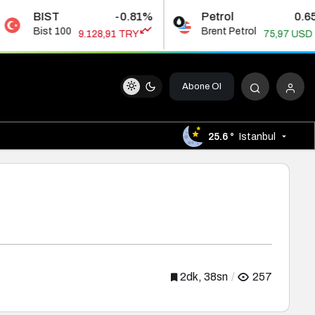
-0.81%
Petrol
0.65%
G
Brent Petrol
Gr
9.128,91 TRY
75,97 USD
Abone Ol
25.6 °
Istanbul
2dk, 38sn
257