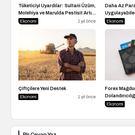
Tüketiciyi Uyardılar: Sultani Üzüm,
Daha Az Par
Molehiya ve Marulda Pestisit Artığı
Uygulayabilec
Tespit Edildi
Ekonomi
1 yıl önce
Ekonomi
Çiftçilere Yeni Destek
Forex Mağdur
Dolandırıcılı
Ekonomi
1 yıl önce
Gerekenler
Ekonomi
Bir Cevap Yaz