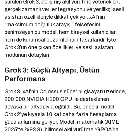
sürülen Grok 3, gelişmiş akıl yürütme yetenekleri,
gerçek zamanlı veri entegrasyonu ve yenilikçi sesli
asistan özellikleriyle dikkat çekiyor. xAI’nin
“maksimum doğruluk arayışı” felsefesini
benimseyen bu model, hem bireysel kullanıcılar
hem de kurumsal çözümler için tasarlandı. İşte
Grok 3’ün öne çıkan özellikleri ve sesli asistan
modunun detayları.
Grok 3: Güçlü Altyapı, Üstün
Performans
Grok 3, xAI’nin Colossus süper bilgisayarı üzerinde,
200.000 NVIDIA H100 GPU ile desteklenen
devasa bir altyapıyla eğitildi. Bu, önceki model
Grok 2’ye kıyasla 10 kat daha fazla hesaplama
gücü anlamına geliyor. Model, matematik (AIME
2025’te %93,3), bilimsel akıl yürütme (GPQA’da