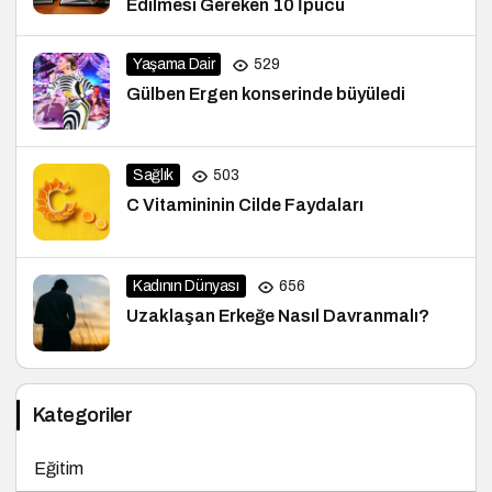
Edilmesi Gereken 10 İpucu
Yaşama Dair
529
Gülben Ergen konserinde büyüledi
Sağlık
503
C Vitamininin Cilde Faydaları
Kadının Dünyası
656
Uzaklaşan Erkeğe Nasıl Davranmalı?
Kategoriler
Eğitim