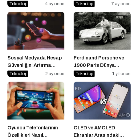
Servis Paketi ve Yazılım
Habere Ulaşmanın Kısa
Teknoloji
4 ay önce
Teknoloji
7 ay önce
Gereksinimleri
Yolu
Sosyal Medyada Hesap
Ferdinand Porsche ve
Güvenliğini Artırma
1900 Paris Dünya
Yöntemleri
Sergisi’nde Elektrikli
Teknoloji
2 ay önce
Teknoloji
1 yıl önce
Araç Devrimi
Oyuncu Telefonlarının
OLED ve AMOLED
Özellikleri Nasıl
Ekranlar Arasındaki