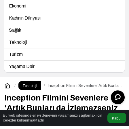
Ekonomi
Kadının Dünyası
Sağlık
Teknoloji
Turizm
Yaşama Dair
Inception Filmini Sevenlere ‘Artık Bunları
Teknoloji
da İzlemezseniz Ayıp Olur’ Dediğimiz 10
Film Tavsiyesi
Inception Filmini Sevenlere
‘Artık Bunları da İzlemezseniz
Bu web sitesinde en iyi deneyimi yaşamanızı sağlamak için
Ayıp Olur’ Dediğimiz 10 Film
Kabul
çerezler kullanılmaktadır.
Tavsiyesi