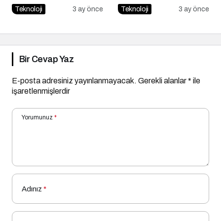
Olmalıdır?
Farklar
Teknoloji
3 ay önce
Teknoloji
3 ay önce
Bir Cevap Yaz
E-posta adresiniz yayınlanmayacak.
Gerekli alanlar
*
ile
işaretlenmişlerdir
Yorumunuz
*
Adınız
*