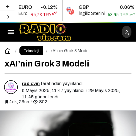
EURO
-0.12%
GBP
0.06%
Inception Filmini Sevenlere ‘Artık Bunları da
Euro
İngiliz Sterlini
45,73 TRY
53,45 TRY
İzlemezseniz Ayıp Olur’ Dediğimiz 10 Film Tavsiyesi
Paylaş
Yorum Yap
xAI’nin Grok 3 Modeli
Teknoloji
xAI’nin Grok 3 Modeli
radiovin
tarafından yayınlandı
6 Mayıs 2025, 11:47
yayınlandı
29 Mayıs 2025,
11:45
güncellendi
4dk, 23sn
802