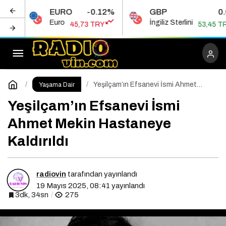
EURO
-0.12%
GBP
0.06%
Galatasaray, Kayserispor’u 3-0 Yenerek Süper
Euro
İngiliz Sterlini
45,73 TRY
53,45 TRY
Lig’de Şampiyonluğunu İlan Etti
Paylaş
Yorum Yap
Yeşilçam’ın Efsanevi İsmi Ahmet
Yaşama Dair
Mekin Hastaneye Kaldırıldı
Yeşilçam’ın Efsanevi İsmi
Ahmet Mekin Hastaneye
Kaldırıldı
radiovin
tarafından yayınlandı
19 Mayıs 2025, 08:41
yayınlandı
3dk, 34sn
275