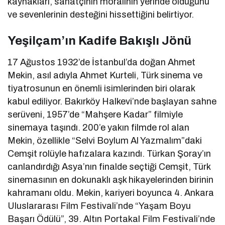
kaynakları, sanatçının moralinin yerinde olduğunu
ve sevenlerinin desteğini hissettiğini belirtiyor.
Yeşilçam’ın Kadife Bakışlı Jönü
17 Ağustos 1932’de İstanbul’da doğan Ahmet
Mekin, asıl adıyla Ahmet Kurteli, Türk sinema ve
tiyatrosunun en önemli isimlerinden biri olarak
kabul ediliyor. Bakırköy Halkevi’nde başlayan sahne
serüveni, 1957’de “Mahşere Kadar” filmiyle
sinemaya taşındı. 200’e yakın filmde rol alan
Mekin, özellikle “Selvi Boylum Al Yazmalım”daki
Cemşit rolüyle hafızalara kazındı. Türkan Şoray’ın
canlandırdığı Asya’nın finalde seçtiği Cemşit, Türk
sinemasının en dokunaklı aşk hikayelerinden birinin
kahramanı oldu. Mekin, kariyeri boyunca 4. Ankara
Uluslararası Film Festivali’nde “Yaşam Boyu
Başarı Ödülü”, 39. Altın Portakal Film Festivali’nde