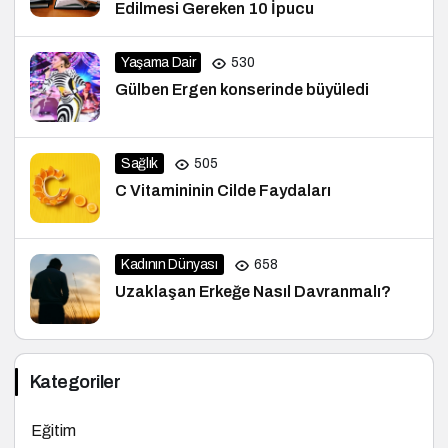
Edilmesi Gereken 10 İpucu
Yaşama Dair
530
Gülben Ergen konserinde büyüledi
Sağlık
505
C Vitamininin Cilde Faydaları
Kadının Dünyası
658
Uzaklaşan Erkeğe Nasıl Davranmalı?
Kategoriler
Eğitim