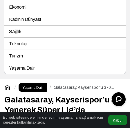
Ekonomi
Kadının Dünyası
Sağlık
Teknoloji
Turizm
Yaşama Dair
Galatasaray, Kayserispor’u 3-0
Yaşama Dair
Yenerek Süper Lig’de
Şampiyonluğunu İlan Etti
Galatasaray, Kayserispor’u 3-0
Yenerek Süper Lig’de
Bu web sitesinde en iyi deneyimi yaşamanızı sağlamak için
Şampiyonluğunu İlan Etti
Kabul
çerezler kullanılmaktadır.