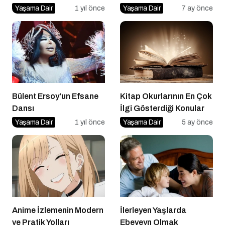
Yaşama Dair
1 yıl önce
Yaşama Dair
7 ay önce
Bülent Ersoy’un Efsane
Kitap Okurlarının En Çok
Dansı
İlgi Gösterdiği Konular
Yaşama Dair
1 yıl önce
Yaşama Dair
5 ay önce
Anime İzlemenin Modern
İlerleyen Yaşlarda
ve Pratik Yolları
Ebeveyn Olmak