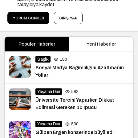
tarayıcıya kaydet.
YORUM GÖNDER
GIRIŞ YAP
Popüler Haberler
Yeni Haberler
Sağlık
180
Sosyal Medya Bağımlılığını Azaltmanın
Yolları
Yaşama Dair
592
Üniversite Tercihi Yaparken Dikkat
Edilmesi Gereken 10 İpucu
Yaşama Dair
530
Gülben Ergen konserinde büyüledi