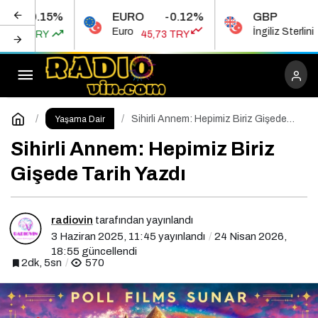
5%
EURO
-0.12%
GBP
0.
Duygulara ve Zihne Dokunan Bir Sanat
Euro
İngiliz Sterlini
45,73 TRY
53,45 TR
Yolculuğu: “Sesler, Renkler, Yüzler” Raflarda!
Paylaş
Yorum Yap
Sihirli Annem: Hepimiz Biriz Gişede
Yaşama Dair
Tarih Yazdı
Sihirli Annem: Hepimiz Biriz
Gişede Tarih Yazdı
radiovin
tarafından yayınlandı
3 Haziran 2025, 11:45
yayınlandı
24 Nisan 2026,
18:55
güncellendi
2dk, 5sn
570