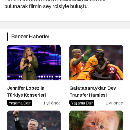
bulunarak filmin seyircisiyle buluştu.
Benzer Haberler
Jennifer Lopez’in
Galatasaray’dan Dev
Türkiye Konserleri
Transfer Hamlesi
Yaşama Dair
1 yıl önce
Yaşama Dair
1 yıl önce