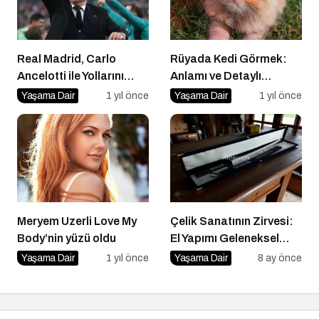
Real Madrid, Carlo
Rüyada Kedi Görmek:
Ancelotti ile Yollarını
Anlamı ve Detaylı
Ayırdı
Yorumu
Yaşama Dair
1 yıl önce
Yaşama Dair
1 yıl önce
Meryem Uzerli Love My
Çelik Sanatının Zirvesi:
Body’nin yüzü oldu
El Yapımı Geleneksel
Modeller
Yaşama Dair
1 yıl önce
Yaşama Dair
8 ay önce