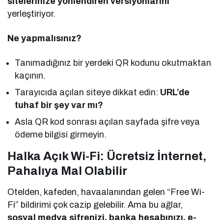
sitelerinize yönlendiren versiyonlarını
yerleştiriyor.
Ne yapmalısınız?
Tanımadığınız bir yerdeki QR kodunu okutmaktan
kaçının.
Tarayıcıda açılan siteye dikkat edin:
URL’de
tuhaf bir şey var mı?
Asla QR kod sonrası açılan sayfada şifre veya
ödeme bilgisi girmeyin.
Halka Açık Wi-Fi: Ücretsiz İnternet,
Pahalıya Mal Olabilir
Otelden, kafeden, havaalanından gelen “Free Wi-
Fi” bildirimi çok cazip gelebilir. Ama bu ağlar,
sosyal medya şifrenizi, banka hesabınızı, e-