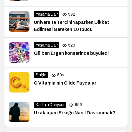
Yaşama Dair
592
Üniversite Tercihi Yaparken Dikkat
Edilmesi Gereken 10 İpucu
Yaşama Dair
529
Gülben Ergen konserinde büyüledi
Sağlık
504
C Vitamininin Cilde Faydaları
Kadının Dünyası
656
Uzaklaşan Erkeğe Nasıl Davranmalı?