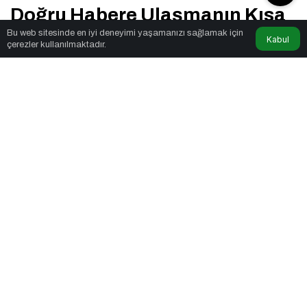
Doğru Habere Ulaşmanın Kısa
Bu web sitesinde en iyi deneyimi yaşamanızı sağlamak için
Yolu
Kabul
çerezler kullanılmaktadır.
radiovin
tarafından yayınlandı
26 Aralık 2025, 22:10
yayınlandı
24 Nisan 2026,
18:54
güncellendi
4dk, 10sn
226