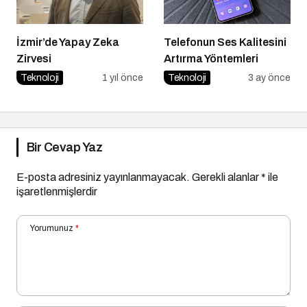
İzmir’de Yapay Zeka
Telefonun Ses Kalitesini
Zirvesi
Artırma Yöntemleri
Teknoloji
1 yıl önce
Teknoloji
3 ay önce
Bir Cevap Yaz
E-posta adresiniz yayınlanmayacak.
Gerekli alanlar
*
ile
işaretlenmişlerdir
Yorumunuz
*