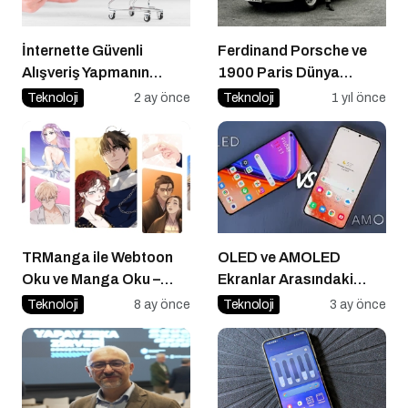
İnternette Güvenli
Ferdinand Porsche ve
Alışveriş Yapmanın
1900 Paris Dünya
Yolları
Sergisi’nde Elektrikli
Teknoloji
2 ay önce
Teknoloji
1 yıl önce
Araç Devrimi
TRManga ile Webtoon
OLED ve AMOLED
Oku ve Manga Oku –
Ekranlar Arasındaki
Türkçe Webtoon Keyfinin
Farklar
Teknoloji
8 ay önce
Teknoloji
3 ay önce
Adresi