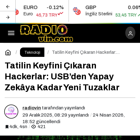
EURO
-0.12%
GBP
0.06%
Kandıra Haber: Kandıra’da Doğru Habere
Euro
İngiliz Sterlini
45,73 TRY
53,45 TRY
Ulaşmanın Kısa Yolu
Paylaş
Yorum Yap
Tatilin Keyfini Çıkaran Hackerlar:
Teknoloji
USB’den Yapay Zekâya Kadar Yeni
Tuzaklar
Tatilin Keyfini Çıkaran
Hackerlar: USB’den Yapay
Zekâya Kadar Yeni Tuzaklar
radiovin
tarafından yayınlandı
29 Aralık 2025, 08:29
yayınlandı
24 Nisan 2026,
18:52
güncellendi
4dk, 4sn
421