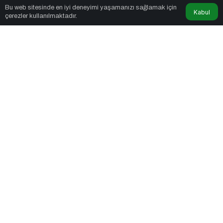
Bu web sitesinde en iyi deneyimi yaşamanızı sağlamak için
radiovin
tarafından yayınlandı
Kabul
çerezler kullanılmaktadır.
13 Mayıs 2025, 11:31
yayınlandı
1dk, 45sn
259
PAYLAŞ