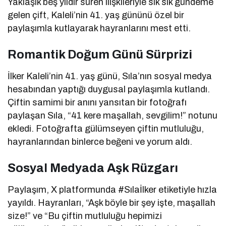
Yaklaşık beş yıldır süren ilişkileriyle sık sık gündeme
gelen çift, Kaleli’nin 41. yaş gününü özel bir
paylaşımla kutlayarak hayranlarını mest etti.
Romantik Doğum Günü Sürprizi
İlker Kaleli’nin 41. yaş günü, Sıla’nın sosyal medya
hesabından yaptığı duygusal paylaşımla kutlandı.
Çiftin samimi bir anını yansıtan bir fotoğrafı
paylaşan Sıla, “41 kere maşallah, sevgilim!” notunu
ekledi. Fotoğrafta gülümseyen çiftin mutluluğu,
hayranlarından binlerce beğeni ve yorum aldı.
Sosyal Medyada Aşk Rüzgarı
Paylaşım, X platformunda #Sılaİlker etiketiyle hızla
yayıldı. Hayranları, “Aşk böyle bir şey işte, maşallah
size!” ve “Bu çiftin mutluluğu hepimizi