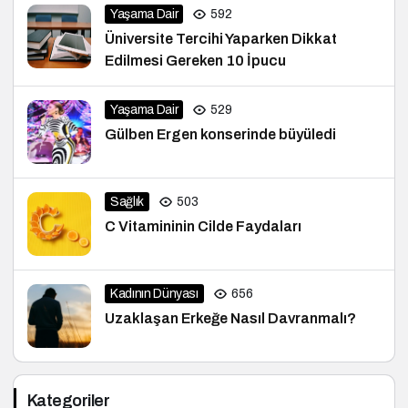
Yaşama Dair
592
Üniversite Tercihi Yaparken Dikkat
Edilmesi Gereken 10 İpucu
Yaşama Dair
529
Gülben Ergen konserinde büyüledi
Sağlık
503
C Vitamininin Cilde Faydaları
Kadının Dünyası
656
Uzaklaşan Erkeğe Nasıl Davranmalı?
Kategoriler