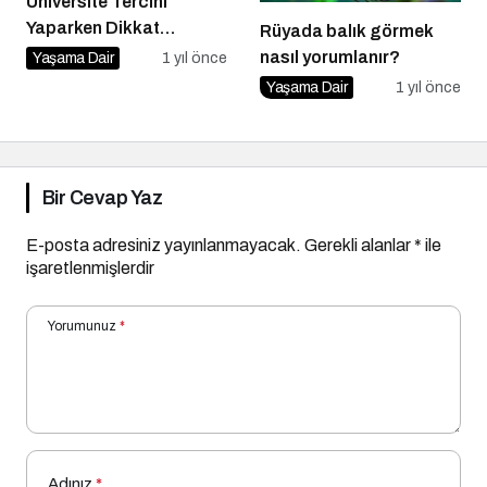
Üniversite Tercihi
Yaparken Dikkat
Rüyada balık görmek
Edilmesi Gereken 10
nasıl yorumlanır?
Yaşama Dair
1 yıl önce
İpucu
Yaşama Dair
1 yıl önce
Bir Cevap Yaz
E-posta adresiniz yayınlanmayacak.
Gerekli alanlar
*
ile
işaretlenmişlerdir
Yorumunuz
*
Adınız
*