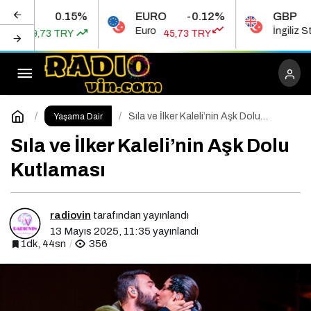
0.15%
EURO
-0.12%
GBP
Bülent Ersoy’un Efsane Dansı
Euro
İngiliz Sterlini
73 TRY
45,73 TRY
53
Paylaş
Yorum Yap
Sıla ve İlker Kaleli’nin Aşk Dolu
Yaşama Dair
Kutlaması
Sıla ve İlker Kaleli’nin Aşk Dolu
Kutlaması
radiovin
tarafından yayınlandı
13 Mayıs 2025, 11:35
yayınlandı
1dk, 44sn
356