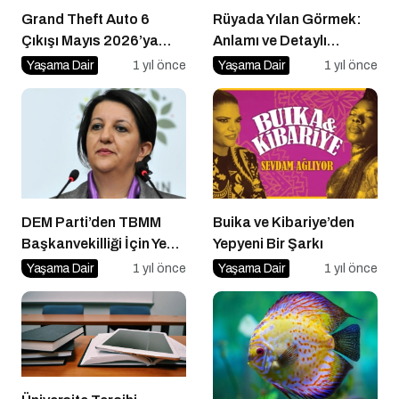
Grand Theft Auto 6
Rüyada Yılan Görmek:
Çıkışı Mayıs 2026’ya
Anlamı ve Detaylı
Ertelendi
Yorumu
Yaşama Dair
1 yıl önce
Yaşama Dair
1 yıl önce
DEM Parti’den TBMM
Buika ve Kibariye’den
Başkanvekilliği İçin Yeni
Yepyeni Bir Şarkı
İsim
Yaşama Dair
1 yıl önce
Yaşama Dair
1 yıl önce